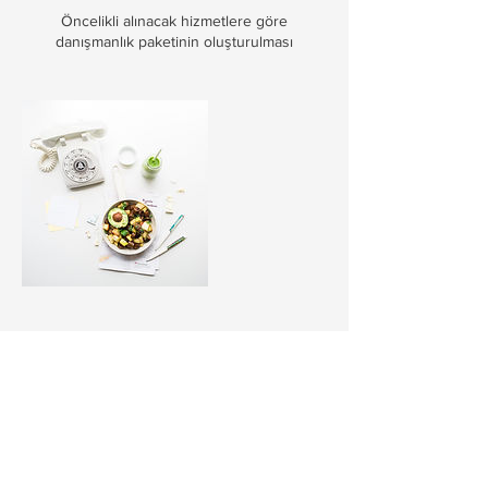
Öncelikli alınacak hizmetlere göre
danışmanlık paketinin oluşturulması
İletişim Bilgileri
Antalya, Türkiye
+905411529881
info@ozlemdonmez.com