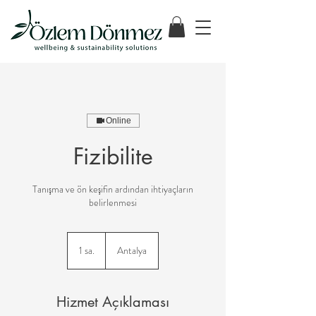
Online
Fizibilite
Tanışma ve ön keşifin ardından ihtiyaçların
belirlenmesi
1 sa.
1
Antalya
s
a
Hizmet Açıklaması