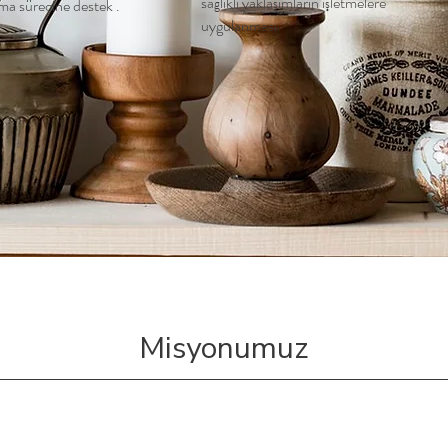
sağlıklı yaklaşımların işletmelere
ınma sürecine destek .
uygulanması.
Misyonumuz