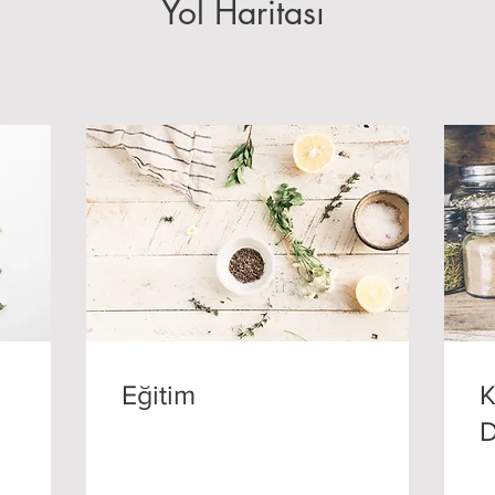
Yol Haritası
Eğitim
K
D