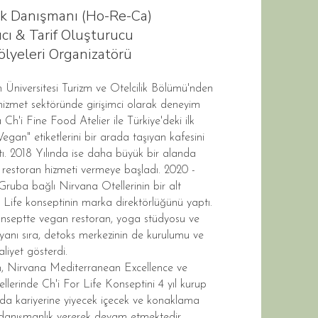
ak Danışmanı (Ho-Re-Ca)
cı & Tarif Oluşturucu
lyeleri Organizatörü
niversitesi Turizm ve Otelcilik Bölümü'nden
izmet sektöründe girişimci olarak deneyim
 Ch'i Fine Food Atelier ile Türkiye'deki ilk
"Vegan" etiketlerini bir arada taşıyan kafesini
ı. 2018 Yılında ise daha büyük bir alanda
si restoran hizmeti vermeye başladı. 2020 -
t Gruba bağlı Nirvana Otellerinin bir alt
 Life konseptinin marka direktörlüğünü yaptı.
onseptte vegan restoran, yoga stüdyosu ve
 yanı sıra, detoks merkezinin de kurulumu ve
aliyet gösterdi.
 Nirvana Mediterranean Excellence ve
lerinde Ch'i For Life Konseptini 4 yıl kurup
nda kariyerine yiyecek içecek ve konaklama
 danışmanlık vererek devam etmektedir.