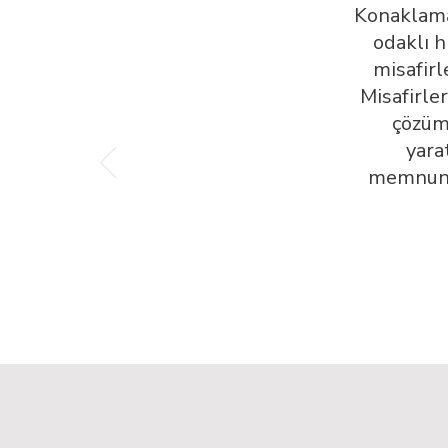
Konaklama
odaklı h
misafirl
Misafirler
çözüml
yara
memnuniy