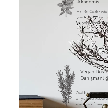
Akademisi
Ho-Re-Ca alanında sağl
yenilikçi bitkisel bazl
ve içecek menülerini
kontrolü
Vegan Dostu 
Danışmanlığ
Özellikle otel tercihl
tanıyıp buna adapte ol
edecek misafirlere g