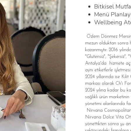
Bitkisel Mutf
Menü Planlayı
Wellbeing Atö
Özlem Dönmez Mersin Ü
mezun olduktan sonra h
kazanmıştır. 2016 yılında
"Glutensiz", "Şekersiz", 
Antalya'da hizmete açt
aynı etiketlerle işletme
2024 yıllarında ise Kili
markası olarak Ch'i For
2024 yılına kadar bu k
sağlıklı ürün marketinin
yönetimi alanlarında fa
Nirvana Cosmopolitan,
Nirvana Dolce Vita Otel
yönettikten sonra şu a
sektöründeki firmalara