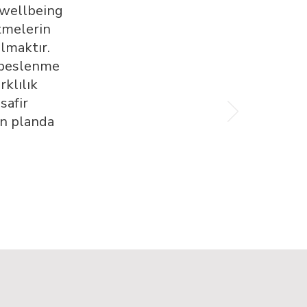
 wellbeing
tmelerin
lmaktır.
l beslenme
rklılık
safir
ön planda