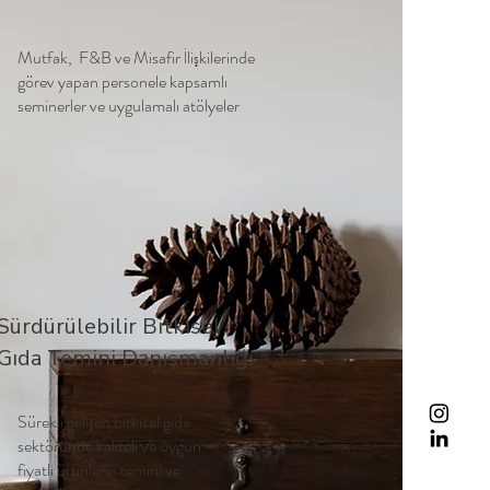
Mutfak, F&B ve Misafir İlişkilerinde
görev yapan personele kapsamlı
seminerler ve uygulamalı atölyeler
Sürdürülebilir Bitkisel
Gıda Temini Danışmanlığı
Sürekli gelişen bitkisel gıda
sektöründe kaliteli ve uygun
fiyatlı ürünlerin temini ve