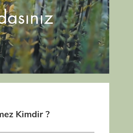
dasınız
ez Kimdir ?