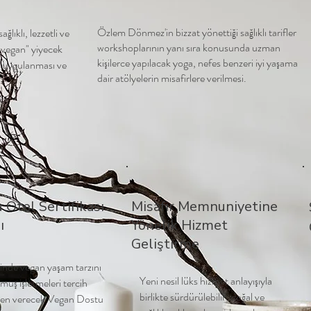
Özlem Dönmez'in bizzat yönettiği sağlıklı tarifler
ıklı, lezzetli ve
workshoplarının yanı sıra konusunda uzman
ı "vegan" yiyecek
kişilerce yapılacak yoga, nefes benzeri iyi yaşama
n uygulanması ve
dair atölyelerin misafirlere verilmesi.
Otel Sertifikası
Misafir Memnuniyetine
ı
Yönelik Hizmet
Geliştirme
erinde vegan yaşam tarzını
Yeni nesil lüks hizmet anlayışıyla
muş işletmeleri tercih
birlikte sürdürülebilir, doğal ve
üven verecek Vegan Dostu